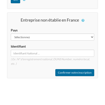
Entreprise non établie en France
Pays
Identifiant
( Ex : N° d'enregistrement national, DUNS
Number
, numéro local,
etc. )