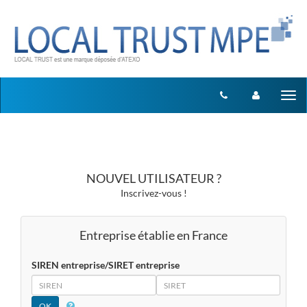
Aller au menu
Aller au contenu
Tog
nav
NOUVEL UTILISATEUR ?
Inscrivez-vous !
Entreprise établie en France
SIREN entreprise/SIRET entreprise
SIREN
SIRET