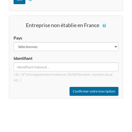
Entreprise non établie en France
Pays
Identifiant
( Ex : N° d'enregistrement national, DUNS
Number
, numéro local,
etc. )