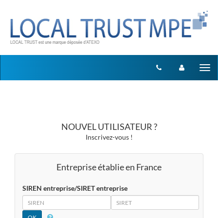
Aller au menu
Aller au contenu
Tog
nav
NOUVEL UTILISATEUR ?
Inscrivez-vous !
Entreprise établie en France
SIREN entreprise/SIRET entreprise
SIREN
SIRET